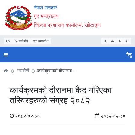
Accessibility
मुख्य
मुख्य
वेबसाइट
नेपाल सरकार
Mode
सामाग्री
नेभिगेसन
खोजमा
गृह मन्त्रालय
सुरु
पढ्नुहाेस्
पढ्नुहाेस्
जानुहोस्
जिल्ला प्रशासन कार्यालय, खोटाङ्ग
गर्नुहोस्
EN
डार्क मोड
न्यून व्यान्डविथ
A-
A
A+
मेनु
ग्यालेरी
कार्यक्रमको दौरानमा...
कार्यक्रमको दौरानमा कैद गरिएका
तस्विरहरुको संग्रह २०८२
२०८२-०२-३०
२०८२-०२-३०