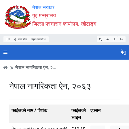
Accessibility
मुख्य
मुख्य
वेबसाइट
नेपाल सरकार
Mode
सामाग्री
नेभिगेसन
खोजमा
गृह मन्त्रालय
सुरु
पढ्नुहाेस्
पढ्नुहाेस्
जानुहोस्
जिल्ला प्रशासन कार्यालय, खोटाङ्ग
गर्नुहोस्
EN
डार्क मोड
न्यून व्यान्डविथ
A-
A
A+
मेनु
नेपाल नागरिकता ऐन, २...
नेपाल नागरिकता ऐन, २०६३
फाईलको नाम / शिर्षक
फाईलको
एक्सन
साइज