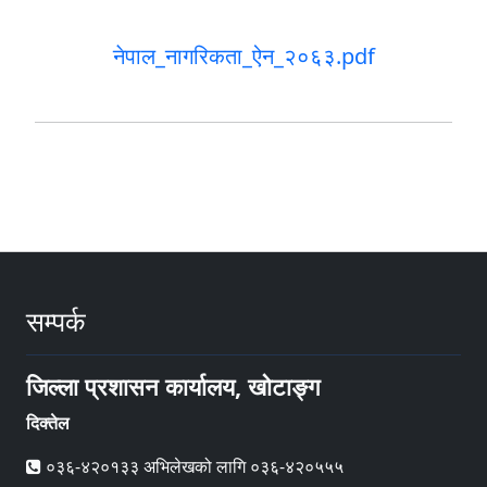
नेपाल_नागरिकता_ऐन_२०६३.pdf
सम्पर्क
जिल्ला प्रशासन कार्यालय, खोटाङ्ग
दिक्तेल
०३६-४२०१३३ अभिलेखको लागि ०३६-४२०५५५