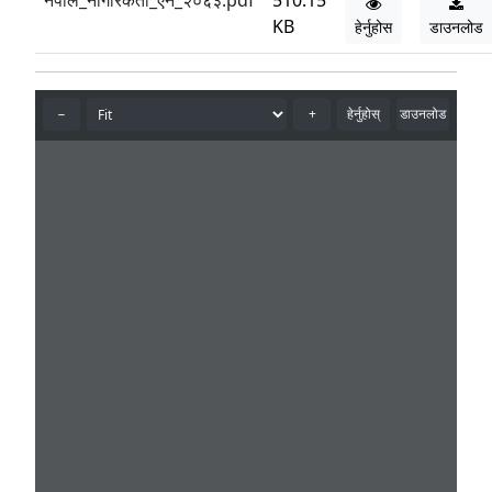
नेपाल_नागरिकता_ऐन_२०६३.pdf
510.15
KB
हेर्नुहोस
डाउनलोड