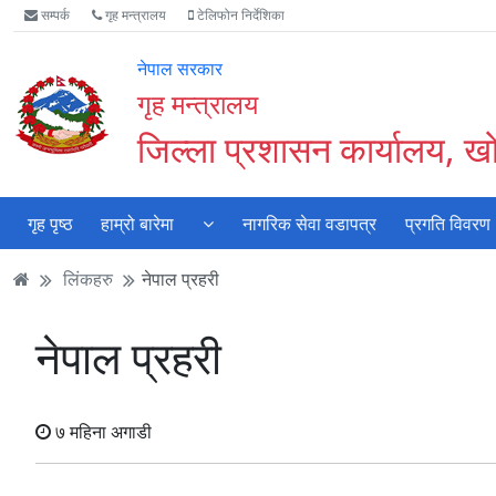
Accessibility
मुख्य
मुख्य
वेबसाइट
सम्पर्क
गृह मन्त्रालय
टेलिफोन निर्देशिका
Mode
सामाग्री
नेभिगेसन
खोजमा
सुरु
पढ्नुहाेस्
पढ्नुहाेस्
जानुहोस्
नेपाल सरकार
गर्नुहोस्
गृह मन्त्रालय
जिल्ला प्रशासन कार्यालय, ख
गृह पृष्ठ
हाम्रो बारेमा
नागरिक सेवा वडापत्र
प्रगति विवरण
लिंकहरु
नेपाल प्रहरी
नेपाल प्रहरी
७ महिना अगाडी