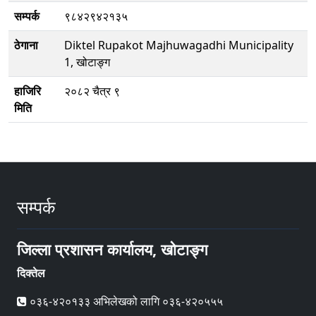
सम्पर्क
९८४२९४२१३५
ठेगाना
Diktel Rupakot Majhuwagadhi Municipality
1, खोटाङ्ग
हाजिरि
२०८२ चैत्र ९
मिति
सम्पर्क
जिल्ला प्रशासन कार्यालय, खोटाङ्ग
दिक्तेल
०३६-४२०१३३ अभिलेखको लागि ०३६-४२०५५५