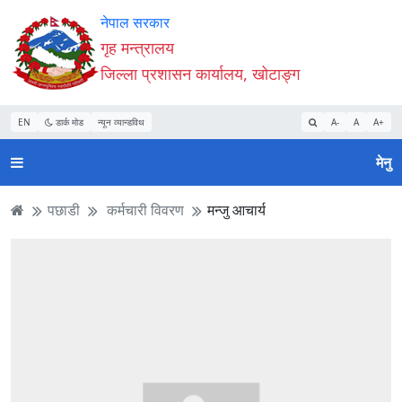
Accessibility
मुख्य
मुख्य
वेबसाइट
नेपाल सरकार
Mode
सामाग्री
नेभिगेसन
खोजमा
गृह मन्त्रालय
सुरु
पढ्नुहाेस्
पढ्नुहाेस्
जानुहोस्
जिल्ला प्रशासन कार्यालय, खोटाङ्ग
गर्नुहोस्
EN
डार्क मोड
न्यून व्यान्डविथ
A-
A
A+
मेनु
पछाडी
कर्मचारी विवरण
मन्जु आचार्य