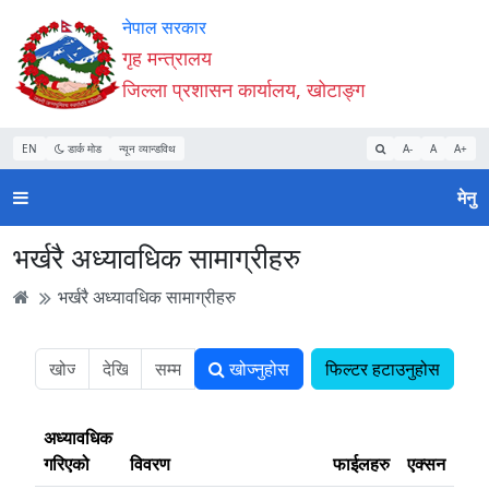
Accessibility
मुख्य
मुख्य
वेबसाइट
नेपाल सरकार
Mode
सामाग्री
नेभिगेसन
खोजमा
गृह मन्त्रालय
सुरु
पढ्नुहाेस्
पढ्नुहाेस्
जानुहोस्
जिल्ला प्रशासन कार्यालय, खोटाङ्ग
गर्नुहोस्
EN
डार्क मोड
न्यून व्यान्डविथ
A-
A
A+
मेनु
भर्खरै अध्यावधिक सामाग्रीहरु
भर्खरै अध्यावधिक सामाग्रीहरु
खोज्नुहोस
फिल्टर हटाउनुहोस
अध्यावधिक
गरिएको
विवरण
फाईलहरु
एक्सन