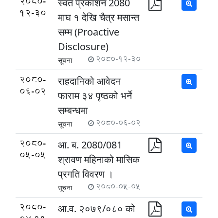
2080-
स्वत प्रकाशन 2080
12-30
माघ १ देखि चैत्र मसान्त
सम्म (Proactive
Disclosure)
2080-12-30
सूचना
2080-
राहदानिको आवेदन
06-02
फाराम ३४ पृष्ठको भर्ने
सम्बन्धमा
2080-06-02
सूचना
2080-
आ. ब. 2080/081
05-05
श्रावण महिनाको मासिक
प्र‍गति विवरण ।
2080-05-05
सूचना
2080-
आ.व. २०७९/०८० को