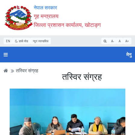
Accessibility
मुख्य
मुख्य
वेबसाइट
नेपाल सरकार
Mode
सामाग्री
नेभिगेसन
खोजमा
गृह मन्त्रालय
सुरु
पढ्नुहाेस्
पढ्नुहाेस्
जानुहोस्
जिल्ला प्रशासन कार्यालय, खोटाङ्ग
गर्नुहोस्
EN
डार्क मोड
न्यून व्यान्डविथ
A-
A
A+
मेनु
तस्विर संग्रह
तस्विर संग्रह