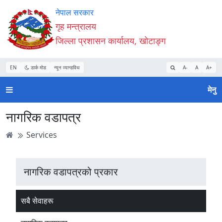
Accessibility
मुख्य
मुख्य
वेबसाइट
नेपाल सरकार
Mode
सामाग्री
नेभिगेसन
खोजमा
गृह मन्त्रालय
सुरु
पढ्नुहाेस्
पढ्नुहाेस्
जानुहोस्
जिल्ला प्रशासन कार्यालय, खोटाङ्ग
गर्नुहोस्
EN
डार्क मोड
न्यून व्यान्डविथ
A-
A
A+
मेनु
नागरिक वडापत्र
Services
नागरिक वडापत्रको प्रकार
सबै सेवाहरू